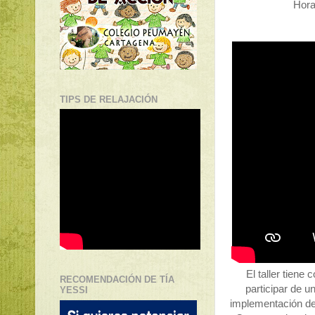
Hora
TIPS DE RELAJACIÓN
El taller tiene
RECOMENDACIÓN DE TÍA
participar de u
YESSI
implementación de 