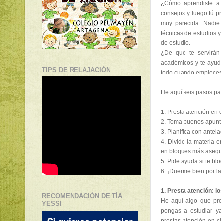
¿Cómo aprendiste a 
consejos y luego tú p
muy parecida. Nadie
técnicas de estudios 
de estudio.
¿De qué te servirán 
académicos y te ayud
TIPS DE RELAJACIÓN
todo cuando empieces
He aquí seis pasos par
1.
Presta atención en 
2.
Toma buenos apunt
3.
Planifica con antel
4.
Divide la materia e
en bloques más asequ
5.
Pide ayuda si te bl
6.
¡Duerme bien por l
1. Presta atención: l
RECOMENDACIÓN DE TÍA
He aquí algo que pro
YESSI
pongas a estudiar 
prestas atención en 