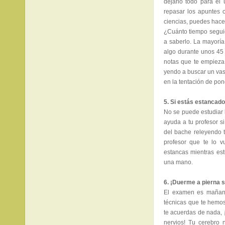
dejarlo todo para el
repasar los apuntes o
ciencias, puedes hace
¿Cuánto tiempo segui
a saberlo. La mayorí
algo durante unos 45 
notas que te empieza
yendo a buscar un vas
en la tentación de pone
5. Si estás estancado
No se puede estudiar 
ayuda a tu profesor s
del bache releyendo t
profesor que te lo v
estancas mientras est
una mano.
6. ¡Duerme a pierna s
El examen es mañana
técnicas que te hemos
te acuerdas de nada, 
nervios! Tu cerebro 