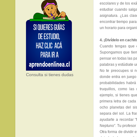
escolares y de los ex
estudiar cuando salga
asignatura. ¿Las clas
encontrar tiempo para
un horario para organi
4. ¡Divídelo en cachit
Cuando tengas que es
Supongamos que tiene
pensar en todas las pal
palabras y estúdiate 
No te preocupes si n
Consulta si tienes dudas
donde entra en juego 
probabilidades habrá
truquillos, como las
ejemplo, si tienes qu
primera letra de cada
ocho planetas del si
separa del sol. La f
ayudarte a recordar “
Neptuno”. Tu profesor
Otra forma de dividir