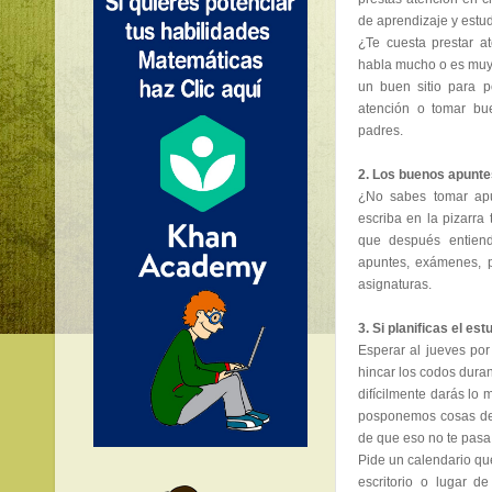
de aprendizaje y estud
¿Te cuesta prestar a
habla mucho o es muy 
un buen sitio para p
atención o tomar bu
padres.
2. Los buenos apuntes
¿No sabes tomar apu
escriba en la pizarra 
que después entien
apuntes, exámenes, 
asignaturas.
3. Si planificas el es
Esperar al jueves por
hincar los codos duran
difícilmente darás lo
posponemos cosas de 
de que eso no te pasa 
Pide un calendario qu
escritorio o lugar d